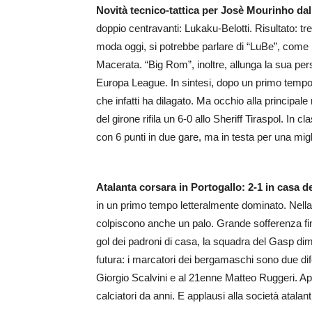
Novità tecnico-tattica per Josè Mourinho da
doppio centravanti: Lukaku-Belotti. Risultato: tr
moda oggi, si potrebbe parlare di “LuBe”, come l
Macerata. “Big Rom”, inoltre, allunga la sua per
Europa League. In sintesi, dopo un primo tempo 
che infatti ha dilagato. Ma occhio alla principale 
del girone rifila un 6-0 allo Sheriff Tiraspol. In 
con 6 punti in due gare, ma in testa per una migl
Atalanta corsara in Portogallo: 2-1 in casa 
in un primo tempo letteralmente dominato. Nella r
colpiscono anche un palo. Grande sofferenza fin
gol dei padroni di casa, la squadra del Gasp dim
futura: i marcatori dei bergamaschi sono due dif
Giorgio Scalvini e al 21enne Matteo Ruggeri. App
calciatori da anni. E applausi alla società atalant