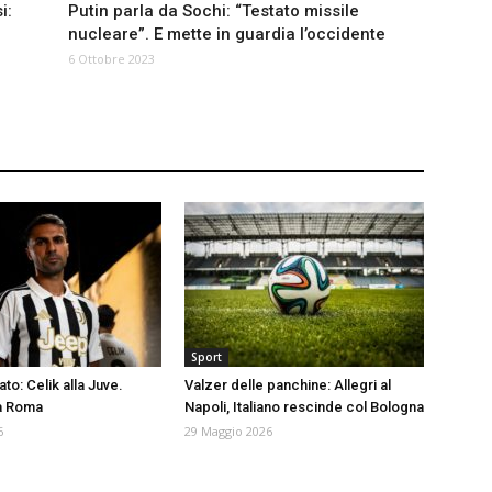
i:
Putin parla da Sochi: “Testato missile
nucleare”. E mette in guardia l’occidente
6 Ottobre 2023
Sport
o: Celik alla Juve.
Valzer delle panchine: Allegri al
la Roma
Napoli, Italiano rescinde col Bologna
6
29 Maggio 2026