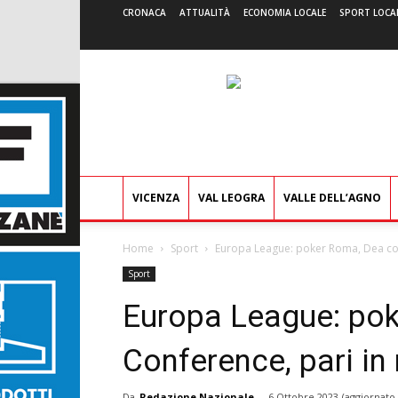
CRONACA
ATTUALITÀ
ECONOMIA LOCALE
SPORT LOCA
VICENZA
VAL LEOGRA
VALLE DELL’AGNO
Home
Sport
Europa League: poker Roma, Dea cors
Sport
Europa League: pok
Conference, pari in 
Da
Redazione Nazionale
-
6 Ottobre 2023
(aggiornato 