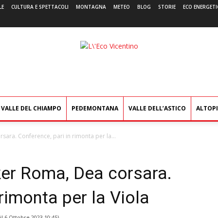
LE
CULTURA E SPETTACOLI
MONTAGNA
METEO
BLOG
STORIE
ECO ENERGETI
L'Eco
Vicentino
VALLE DEL CHIAMPO
PEDEMONTANA
VALLE DELL’ASTICO
ALTOP
ara. Conference, pari in rimonta per la...
er Roma, Dea corsara.
rimonta per la Viola
il
6 Ottobre 2023 10:45
)