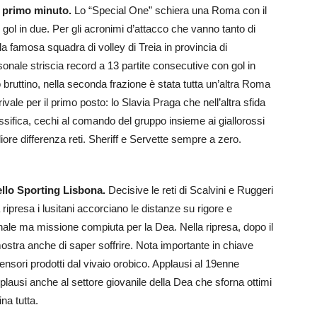
l primo minuto.
Lo “Special One” schiera una Roma con il
e gol in due. Per gli acronimi d’attacco che vanno tanto di
a famosa squadra di volley di Treia in provincia di
sonale striscia record a 13 partite consecutive con gol in
bruttino, nella seconda frazione è stata tutta un’altra Roma
rivale per il primo posto: lo Slavia Praga che nell’altra sfida
classifica, cechi al comando del gruppo insieme ai giallorossi
iore differenza reti. Sheriff e Servette sempre a zero.
dello Sporting Lisbona.
Decisive le reti di Scalvini e Ruggeri
ipresa i lusitani accorciano le distanze su rigore e
ale ma missione compiuta per la Dea. Nella ripresa, dopo il
ostra anche di saper soffrire. Nota importante in chiave
ensori prodotti dal vivaio orobico. Applausi al 19enne
lausi anche al settore giovanile della Dea che sforna ottimi
ina tutta.