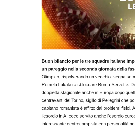
Buon bilancio per le tre squadre italiane im
un pareggio nella seconda giornata della fas
Olimpico, rispolverando un vecchio “segna sempe
Romelu Lukaku a sbloccare Roma-Servette. Dopo 
doppietta stagionale anche in Europa dopo quella 
centravanti del Torino, sigillo di Pellegrini che 
capitano romanista è afflitto dai problemi fisici
l’esordio in A, ecco servito anche l’esordio europ
interessante centrocampista con personalità n