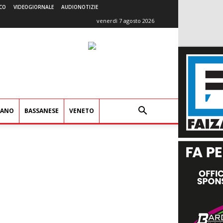
CO
VIDEOGIORNALE
AUDIONOTIZIE
venerdì 7 agosto 2026
IANO
BASSANESE
VENETO