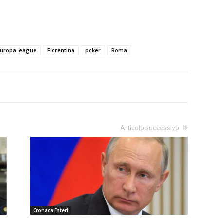
uropa league
Fiorentina
poker
Roma
Articolo successivo
Cronaca Esteri