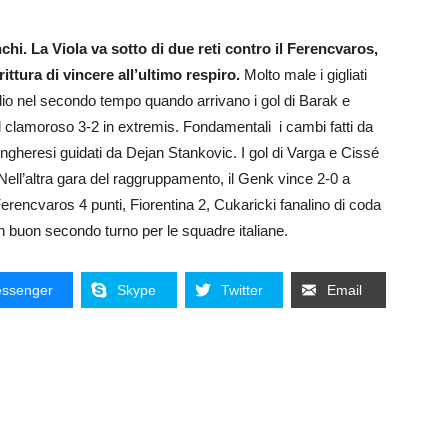
chi. La Viola va sotto di due reti contro il Ferencvaros,
ittura di vincere all’ultimo respiro.
Molto male i gigliati
lio nel secondo tempo quando arrivano i gol di Barak e
l clamoroso 3-2 in extremis. Fondamentali i cambi fatti da
ungheresi guidati da Dejan Stankovic. I gol di Varga e Cissé
 Nell’altra gara del raggruppamento, il Genk vince 2-0 a
erencvaros 4 punti, Fiorentina 2, Cukaricki fanalino di coda
buon secondo turno per le squadre italiane.
ssenger
Skype
Twitter
Email