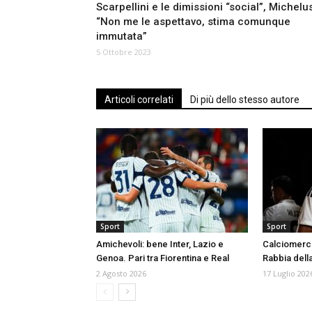
Scarpellini e le dimissioni “social”, Michelus
“Non me le aspettavo, stima comunque
immutata”
5 Ottobre 2023
Articoli correlati
Di più dello stesso autore
Sport
Sport
Amichevoli: bene Inter, Lazio e
Calciomercat
Genoa. Pari tra Fiorentina e Real
Rabbia del
2 Agosto 2026
17 Luglio 202