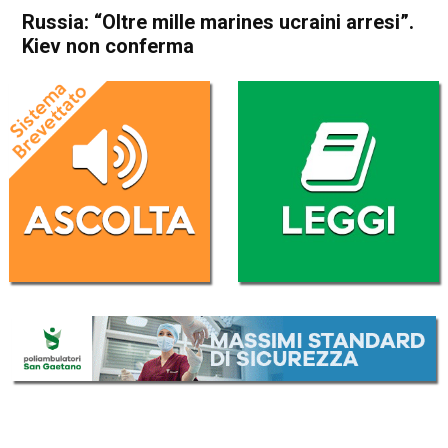
Russia: “Oltre mille marines ucraini arresi”.
Kiev non conferma
Home
Cronaca Esteri
Cronaca Esteri
Russia: “Oltre mille marines
ucraini arresi”. Kiev non
conferma
Da
Redazione Nazionale
13 Aprile 2022
(aggiornato il
13 Aprile 2022 16:49
)
ASCOLTA L'AUDIO