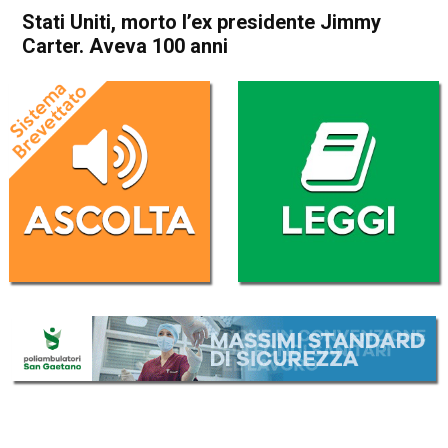
Stati Uniti, morto l’ex presidente Jimmy
Carter. Aveva 100 anni
Home
Cronaca Esteri
Cronaca Esteri
Stati Uniti, morto l’ex
presidente Jimmy Carter.
Aveva 100 anni
Da
Redazione Nazionale
30 Dicembre 2024
(aggiornato il
30 Dicembre 2024 9:24
)
ASCOLTA L'AUDIO