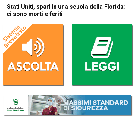
Stati Uniti, spari in una scuola della Florida:
ci sono morti e feriti
Home
Cronaca Esteri
Cronaca Esteri
Stati Uniti, spari in una scuola
della Florida: ci sono morti e
feriti
Da
Redazione Nazionale
15 Febbraio 2018
(aggiornato il
15 Febbraio 2018 9:20
)
ASCOLTA L'AUDIO