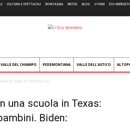
LE
CULTURA E SPETTACOLI
MONTAGNA
METEO
BLOG
STORIE
ECO ENERGETI
L'Eco
Vicentino
VALLE DEL CHIAMPO
PEDEMONTANA
VALLE DELL’ASTICO
ALTOP
ola in Texas: 21 morti tra cui...
n una scuola in Texas:
bambini. Biden: