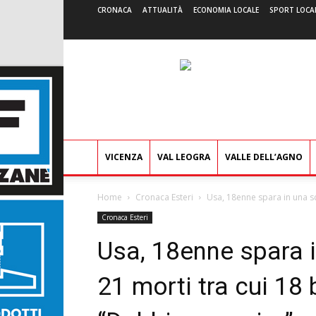
CRONACA
ATTUALITÀ
ECONOMIA LOCALE
SPORT LOCA
VICENZA
VAL LEOGRA
VALLE DELL’AGNO
Home
Cronaca Esteri
Usa, 18enne spara in una scu
Cronaca Esteri
Usa, 18enne spara i
21 morti tra cui 18 