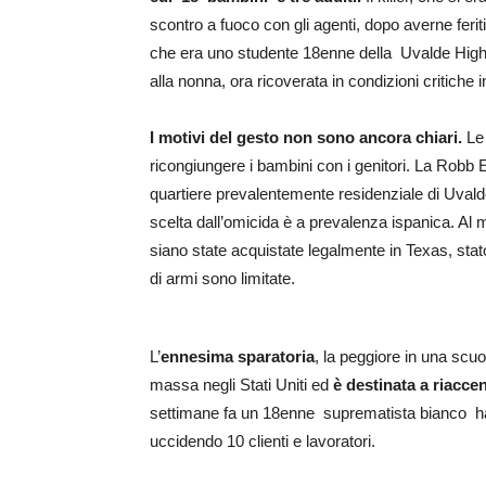
scontro a fuoco con gli agenti, dopo averne ferit
che era uno studente 18enne della Uvalde High S
alla nonna, ora ricoverata in condizioni critiche 
I motivi del gesto non sono ancora chiari.
Le 
ricongiungere i bambini con i genitori. La Robb 
quartiere prevalentemente residenziale di Uvalde
scelta dall’omicida è a prevalenza ispanica. A
siano state acquistate legalmente in Texas, stat
di armi sono limitate.
L’
ennesima sparatoria
, la peggiore in una scuo
massa negli Stati Uniti ed
è destinata a riacce
settimane fa un 18enne suprematista bianco ha 
uccidendo 10 clienti e lavoratori.