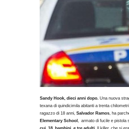
Sandy Hook, dieci anni dopo.
Una nuova strage
texana di quindicimila abitanti a trenta chilometr
ragazzo di 18 anni,
Salvador Ramos
, ha parch
Elementary School
, armato di fucile e pistol
cui 18 bambini e tre adulti.
Il killer, che si e