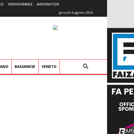
CO
VIDEOGIORNALE
AUDIONOTIZIE
giovedì 6 agosto 2026
IANO
BASSANESE
VENETO