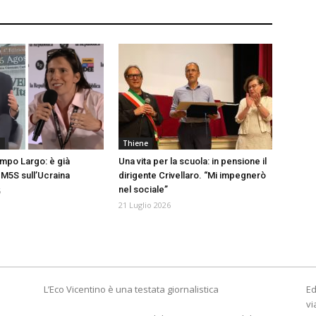
a
Thiene
mpo Largo: è già
Una vita per la scuola: in pensione il
M5S sull’Ucraina
dirigente Crivellaro. “Mi impegnerò
nel sociale”
6
21 Luglio 2026
L’Eco Vicentino è una testata giornalistica
Ed
vi