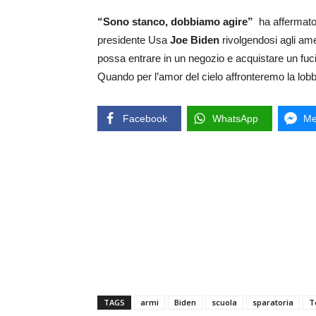
“Sono stanco, dobbiamo agire”
ha affermato,
presidente Usa
Joe Biden
rivolgendosi agli am
possa entrare in un negozio e acquistare un fuci
Quando per l’amor del cielo affronteremo la lobb
Facebook
WhatsApp
Me
TAGS
armi
Biden
scuola
sparatoria
T