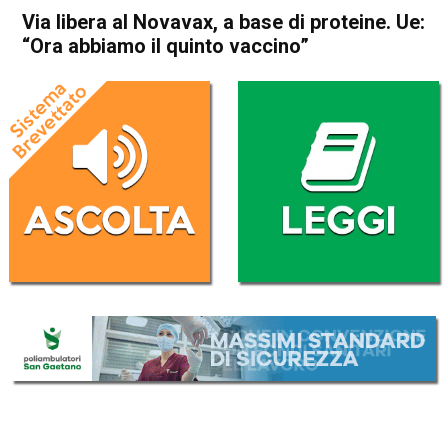
Via libera al Novavax, a base di proteine. Ue:
“Ora abbiamo il quinto vaccino”
Home
Cronaca Esteri
Cronaca Esteri
Via libera al Novavax, a base
di proteine. Ue: “Ora abbiamo
il quinto vaccino”
Da
Redazione Nazionale
20 Dicembre 2021
(aggiornato il
20 Dicembre 2021 22:18
)
ASCOLTA L'AUDIO