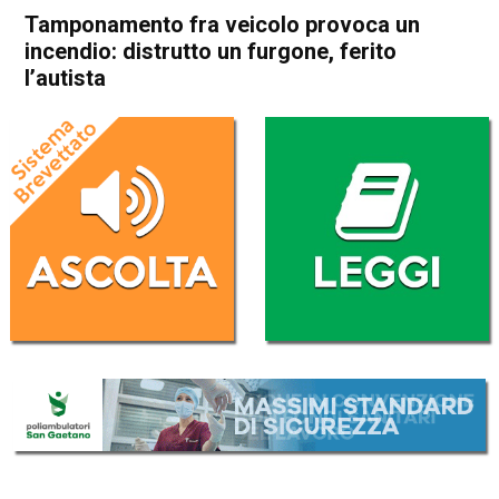
Tamponamento fra veicolo provoca un
incendio: distrutto un furgone, ferito
l’autista
Home
Vicenza
Cronaca
In Evidenza
Vicenza
Tamponamento fra veicolo
provoca un incendio:
distrutto un furgone, ferito
l’autista
Da
Redazione
20 Dicembre 2021
(aggiornato il
21 Dicembre 2021 13:00
)