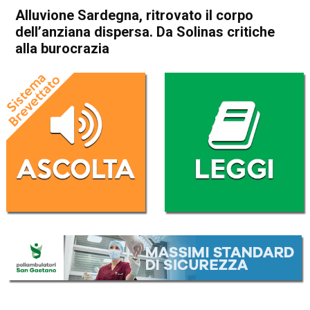
Alluvione Sardegna, ritrovato il corpo
dell’anziana dispersa. Da Solinas critiche
alla burocrazia
Home
Cronaca Italia
Cronaca Italia
Alluvione Sardegna, ritrovato
il corpo dell’anziana dispersa.
Da Solinas critiche alla
burocrazia
Da
Redazione Nazionale
29 Novembre 2020
(aggiornato il
29 Novembre 2020 19:19
)