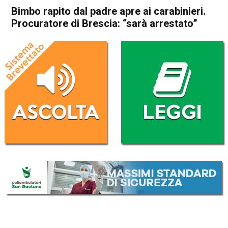
Bimbo rapito dal padre apre ai carabinieri.
Procuratore di Brescia: “sarà arrestato”
Home
Cronaca Italia
Cronaca Italia
Bimbo rapito dal padre apre
ai carabinieri. Procuratore di
Brescia: “sarà arrestato”
Da
Redazione Nazionale
6 Ottobre 2022
(aggiornato il
6 Ottobre 2022 14:15
)
ASCOLTA L'AUDIO