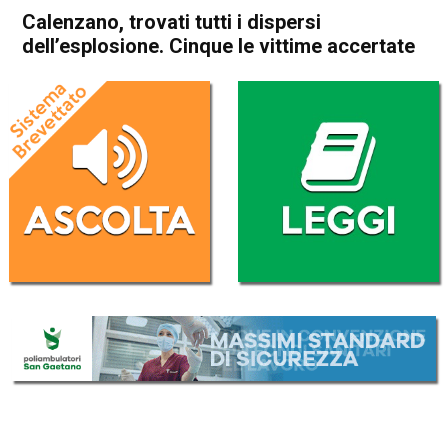
Calenzano, trovati tutti i dispersi
dell’esplosione. Cinque le vittime accertate
Home
Cronaca Italia
Cronaca Italia
Calenzano, trovati tutti i
dispersi dell’esplosione.
Cinque le vittime accertate
Da
Redazione Nazionale
10 Dicembre 2024
(aggiornato il
10 Dicembre 2024 19:25
)
ASCOLTA L'AUDIO