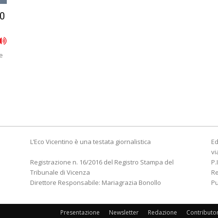
40
e
L’Eco Vicentino è una testata giornalistica
Ed
vi
Registrazione n. 16/2016 del Registro Stampa del
P.
Tribunale di Vicenza
R
Direttore Responsabile: Mariagrazia Bonollo
Pu
Presentazione
Newsletter
Redazione
Contributo