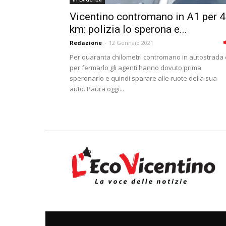
Vicentino contromano in A1 per 
km: polizia lo sperona e...
Redazione
-
12 Gennaio 2021
Per quaranta chilometri contromano in autostrada 
per fermarlo gli agenti hanno dovuto prima
speronarlo e quindi sparare alle ruote della sua
auto. Paura oggi...