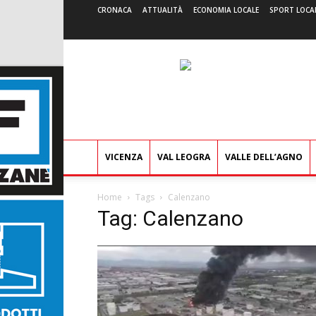
CRONACA
ATTUALITÀ
ECONOMIA LOCALE
SPORT LOCA
VICENZA
VAL LEOGRA
VALLE DELL’AGNO
Home
Tags
Calenzano
Tag: Calenzano