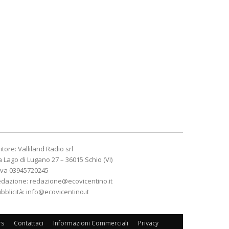
itore: Valliland Radio srl
a Lago di Lugano 27 – 36015 Schio (VI)
Iva 03945720245
edazione:
redazione@ecovicentino.it
bblicità:
info@ecovicentino.it
rs
Contattaci
Informazioni Commerciali
Privacy