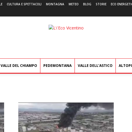
LE
CULTURA E SPETTACOLI
MONTAGNA
METEO
BLOG
STORIE
ECO ENERGETI
L'Eco
Vicentino
VALLE DEL CHIAMPO
PEDEMONTANA
VALLE DELL’ASTICO
ALTOP