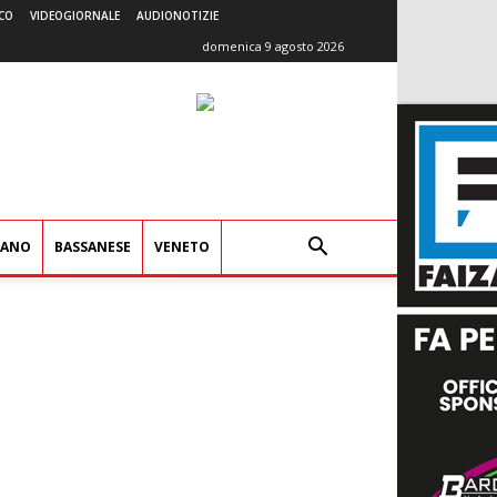
CO
VIDEOGIORNALE
AUDIONOTIZIE
domenica 9 agosto 2026
IANO
BASSANESE
VENETO