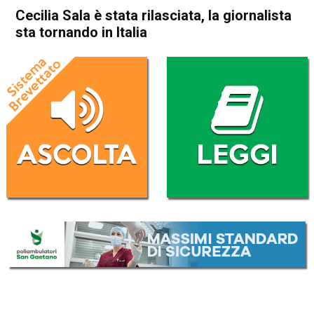
Cecilia Sala è stata rilasciata, la giornalista
sta tornando in Italia
Home
Cronaca Italia
Cronaca Italia
Cecilia Sala è stata rilasciata,
la giornalista sta tornando in
Italia
Da
Redazione Nazionale
8 Gennaio 2025
(aggiornato il
8 Gennaio 2025 19:20
)
ASCOLTA L'AUDIO