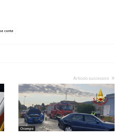
pe conte
Articolo successivo
Chiampo