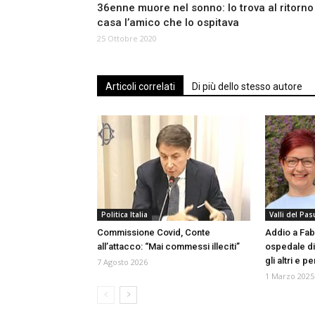
36enne muore nel sonno: lo trova al ritorno
casa l’amico che lo ospitava
25 Ottobre 2020
Articoli correlati
Di più dello stesso autore
Politica Italia
Valli del Pa
Commissione Covid, Conte
Addio a Fab
all’attacco: “Mai commessi illeciti”
ospedale di
gli altri e p
7 Agosto 2026
1 Marzo 2025