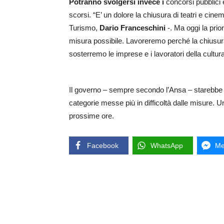
Potranno svolgersi invece i
concorsi pubblici 
scorsi. “E’ un dolore la chiusura di teatri e cinem
Turismo,
Dario Franceschini
-. Ma oggi la priori
misura possibile. Lavoreremo perché la chiusura
sosterremo le imprese e i lavoratori della cultura
Il governo – sempre secondo l’Ansa – starebbe ac
categorie messe più in difficoltà dalle misure. 
prossime ore.
Facebook
WhatsApp
Me