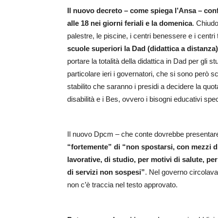
Il nuovo decreto – come spiega l’Ansa – confe
alle 18 nei giorni feriali e la domenica
. Chiud
palestre, le piscine, i centri benessere e i cent
scuole superiori la Dad (didattica a distanz
portare la totalità della didattica in Dad per gli 
particolare ieri i governatori, che si sono però sc
stabilito che saranno i presidi a decidere la quo
disabilità e i Bes, ovvero i bisogni educativi spec
Il nuovo Dpcm – che conte dovrebbe presentare
“fortemente” di “non spostarsi, con mezzi di
lavorative, di studio, per motivi di salute, pe
di servizi non sospesi”
. Nel governo circolava 
non c’è traccia nel testo approvato.