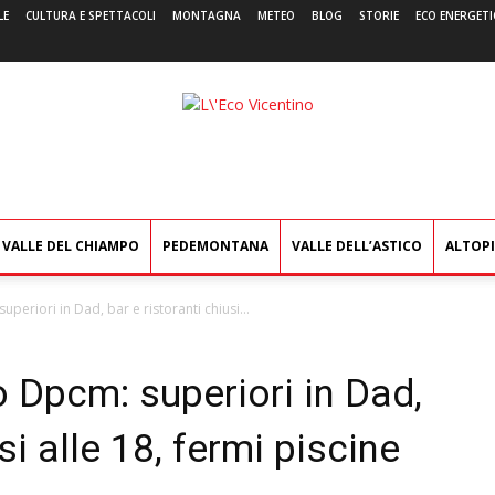
LE
CULTURA E SPETTACOLI
MONTAGNA
METEO
BLOG
STORIE
ECO ENERGETI
L'Eco
Vicentino
VALLE DEL CHIAMPO
PEDEMONTANA
VALLE DELL’ASTICO
ALTOP
periori in Dad, bar e ristoranti chiusi...
o Dpcm: superiori in Dad,
si alle 18, fermi piscine