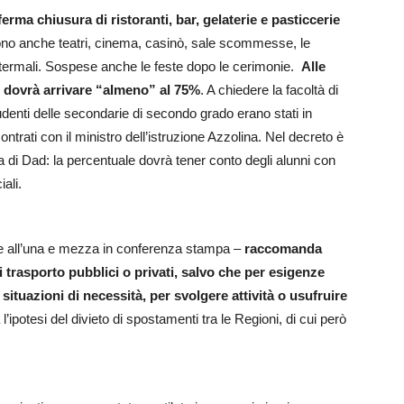
rma chiusura di ristoranti, bar, gelaterie e pasticcerie
ono anche teatri, cinema, casinò, sale scommesse, le
ri termali. Sospese anche le feste dopo le cerimonie.
Alle
a) dovrà arrivare “almeno” al 75%
. A chiedere la facoltà di
studenti delle secondarie di secondo grado erano stati in
ontrati con il ministro dell’istruzione Azzolina. Nel decreto è
ta di Dad: la percentuale dovrà tener conto degli alunni con
iali.
 all’una e mezza in conferenza stampa –
raccomanda
 trasporto pubblici o privati, salvo che per esigenze
r situazioni di necessità, per svolgere attività o usufruire
l’ipotesi del divieto di spostamenti tra le Regioni, di cui però