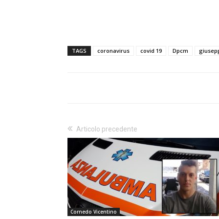
TAGS
coronavirus
covid 19
Dpcm
giusep
Articolo precedente
Cornedo Vicentino