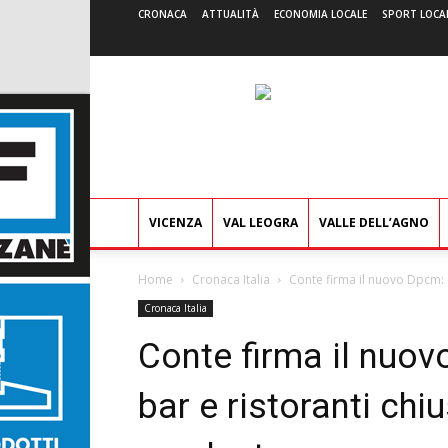
CRONACA
ATTUALITÀ
ECONOMIA LOCALE
SPORT LOCA
VICENZA
VAL LEOGRA
VALLE DELL’AGNO
Home
Cronaca Italia
Conte firma il nuovo Dpcm: su
Cronaca Italia
Conte firma il nuov
bar e ristoranti chiu