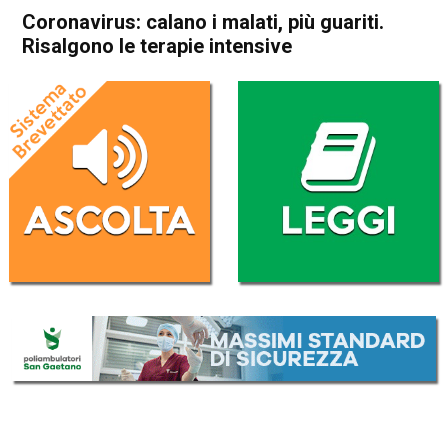
Coronavirus: calano i malati, più guariti.
Risalgono le terapie intensive
Home
Cronaca Italia
Cronaca Italia
Coronavirus: calano i malati,
più guariti. Risalgono le
terapie intensive
Da
Redazione Nazionale
18 Giugno 2020
(aggiornato il
19 Giugno 2020 9:09
)
ASCOLTA L'AUDIO