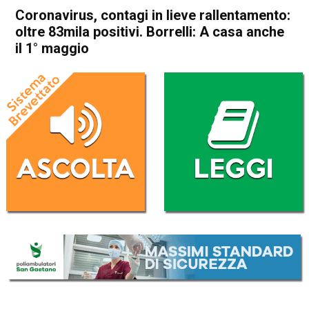
Coronavirus, contagi in lieve rallentamento:
oltre 83mila positivi. Borrelli: A casa anche
il 1° maggio
Home
Cronaca Italia
Cronaca Italia
Coronavirus, contagi in lieve
rallentamento: oltre 83mila
positivi. Borrelli: A casa
anche il 1° maggio
Da
Redazione Nazionale
3 Aprile 2020
(aggiornato il
3 Aprile 2020 21:41
)