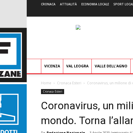
CRONACA
ATTUALITÀ
ECONOMIA LOCALE
SPORT LOCA
VICENZA
VAL LEOGRA
VALLE DELL’AGNO
Home
Cronaca Esteri
Coronavirus, un milione di
Cronaca Esteri
Coronavirus, un mili
mondo. Torna l’all
Da
Redazione Nazionale
-
3 Aprile 2020
(aggiornato il