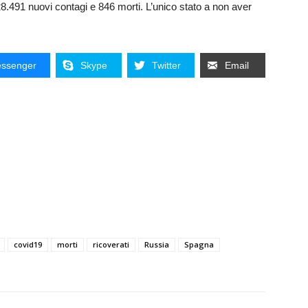
n 28.491 nuovi contagi e 846 morti. L’unico stato a non aver
ssenger
Skype
Twitter
Email
covid19
morti
ricoverati
Russia
Spagna