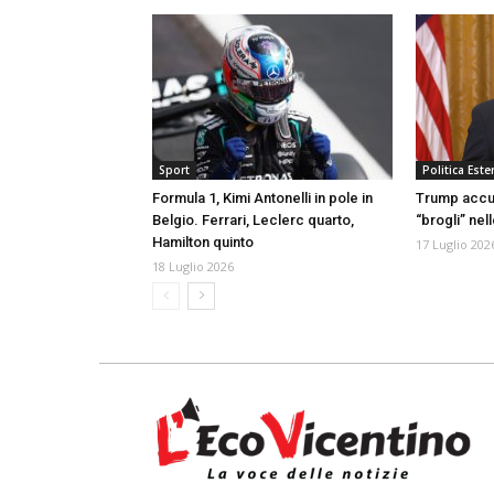
Sport
Politica Ester
Formula 1, Kimi Antonelli in pole in
Trump accus
Belgio. Ferrari, Leclerc quarto,
“brogli” nel
Hamilton quinto
17 Luglio 202
18 Luglio 2026