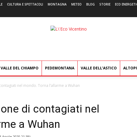
LE
CULTURA E SPETTACOLI
MONTAGNA
METEO
BLOG
STORIE
ECO ENERGETI
L'Eco
Vicentino
VALLE DEL CHIAMPO
PEDEMONTANA
VALLE DELL’ASTICO
ALTOP
 contagiati nel mondo. Torna l’allarme a Wuhan
one di contagiati nel
arme a Wuhan
3 Aprile 2020 21:39
)