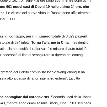
n totale di 16.770. Nelle Fiandre sono 865, mentre sono 374 in
rano 601 nuovi casi di Covid-19 nelle ultime 24 ore, che
ese.
Le vittime del nuovo virus in Russia sono ufficialmente
’ di 1.000.
asi di contagio, per un numero totale di 3.329 pazienti.
totale di 684 infetti.
Torna l’allarme in Cina.
I residenti di
i sulla necessità di rafforzare “le misure di auto-tutela”,
necessità al fine di scongiurare la ripresa dei contagi.
 segretario del Partito comunista locale Wang Zhonglin ha
sta alto a causa di fattori interni ed esterni”. La città
one contagiate dal coronavirus.
Secondo i dati della Johns
40, mentre sono quasi seimila i morti, cioè 5.983. Ieri negli