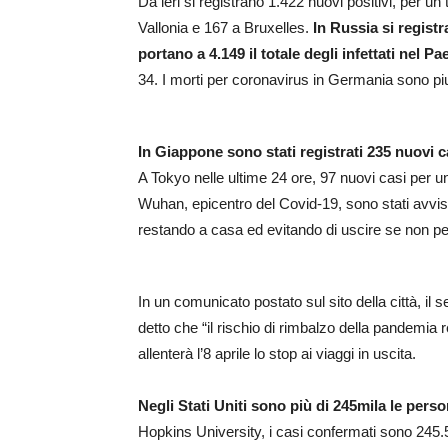
Da ieri si registrano 1.422 nuovi positivi, per u
Vallonia e 167 a Bruxelles.
In Russia si regist
portano a 4.149 il totale degli infettati nel Pa
34. I morti per coronavirus in Germania sono piu
In Giappone sono stati registrati 235 nuovi c
A Tokyo nelle ultime 24 ore, 97 nuovi casi per un 
Wuhan, epicentro del Covid-19, sono stati avvisat
restando a casa ed evitando di uscire se non per 
In un comunicato postato sul sito della città, il
detto che “il rischio di rimbalzo della pandemia re
allenterà l’8 aprile lo stop ai viaggi in uscita.
Negli Stati Uniti sono più di 245mila le pers
Hopkins University, i casi confermati sono 245.5