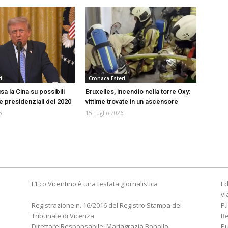
i
Cronaca Esteri
a la Cina su possibili
Bruxelles, incendio nella torre Oxy:
le presidenziali del 2020
vittime trovate in un ascensore
6
15 Luglio 2026
L’Eco Vicentino è una testata giornalistica
Ed
vi
Registrazione n. 16/2016 del Registro Stampa del
P.
Tribunale di Vicenza
R
Direttore Responsabile: Mariagrazia Bonollo
Pu