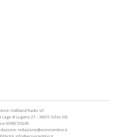
itore: Valliland Radio srl
a Lago di Lugano 27 – 36015 Schio (VI)
Iva 03945720245
edazione:
redazione@ecovicentino.it
bblicità:
info@ecovicentino.it