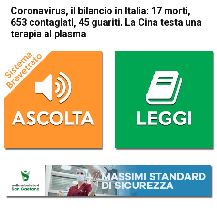
Coronavirus, il bilancio in Italia: 17 morti,
653 contagiati, 45 guariti. La Cina testa una
terapia al plasma
Home
Cronaca Italia
Cronaca Italia
Coronavirus, il bilancio in
Italia: 17 morti, 653
contagiati, 45 guariti. La Cina
testa una terapia al plasma
Da
Redazione Nazionale
28 Febbraio 2020
(aggiornato il
28 Febbraio 2020 19:37
)