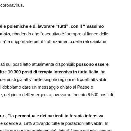
 coronavirus.
alle polemiche e di lavorare “tutti”, con il “massimo
alato
, ribadendo che l’esecutivo è “sempre al fianco delle
” a supportarle per il “rafforzamento delle reti sanitarie
i sui posti letto attualmente disponibili:
possono essere
e 10.300 posti di terapia intensiva in tutta Italia
, ha
posti già attivi nelle singole regioni e di quelli attivabili
Oggi dobbiamo dare un messaggio chiaro al Paese e
prile, nel picco dell’emergenza, avevamo toccato 9.500 posti di
i, “la percentuale dei pazienti in terapia intensiva
 scende al 18% attivando tutte le postazioni attivabili“. In
dalla struttura commissariale“, infatti, “sono attivabili ancora