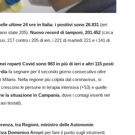
le ultime 24 ore in Italia: i positivi sono 26.831
(ieri
rano state 205).
Nuovo record di tamponi, 201.452
(circa
i, 217 contro i 205 di ieri, i 221 di martedì 221 e i 141 di
nei reparti Covid sono 983 in più di ieri e altri 115 posti
rdia
fa segnare per il secondo giorno consecutivo oltre
i Milano. Nella regione più colpita dal coronavirus, si
, crescono le persone in terapia intensiva (+53) e quelle
che la situazione in Campania
, dove i contagi inseriti nel
si testati).
erenza, tra Regioni, ministro delle Autonomie
enza Domenico Arcuri
per fare il punto sugli strumenti