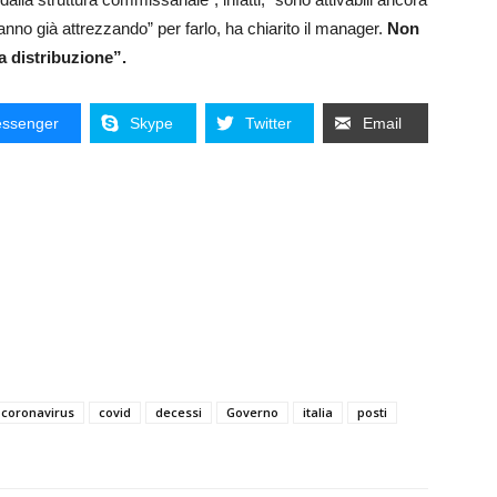
tanno già attrezzando” per farlo, ha chiarito il manager.
Non
la distribuzione”.
ssenger
Skype
Twitter
Email
coronavirus
covid
decessi
Governo
italia
posti