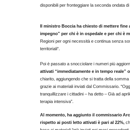
disponibili per fronteggiare la seconda ondata di
Il ministro Boccia ha chiesto di mettere fine 
impegno” per chi è in ospedale e per chi è m
Regioni per ogni necessità e continua senza sosta
territoriali“.
Poi è passato a snocciolare i numeri più aggiornat
attivati “immediatamente e in tempo reale” oltr
chiarito, aggiungendo che si tratta della somma dei 
grazie ai materiali inviati dal Commissario. “
tranquillizzare i cittadini – ha detto – Già ad a
terapia intensiva”.
Al momento, ha aggiunto il commissario Arcur
rispetto ai posti letto attivati è pari al 22%,
che
base ai materiali “già inviati nei mesi precedenti 