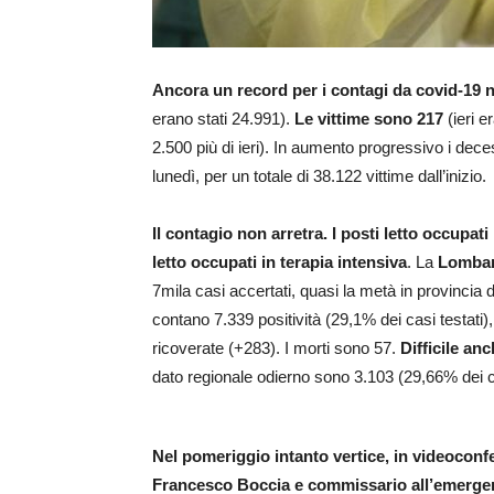
Ancora un record per i contagi da covid-19 nel
erano stati 24.991).
Le vittime sono 217
(ieri e
2.500 più di ieri). In aumento progressivo i decess
lunedì, per un totale di 38.122 vittime dall’inizio.
Il contagio non arretra. I posti letto occupati 
letto occupati in terapia intensiva
. La
Lomba
7mila casi accertati, quasi la metà in provincia d
contano 7.339 positività (29,1% dei casi testati)
ricoverate (+283). I morti sono 57.
Difficile an
dato regionale odierno sono 3.103 (29,66% dei ca
Nel pomeriggio intanto vertice, in videoconf
Francesco Boccia e commissario all’emerg