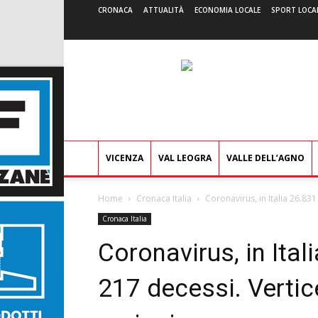
CRONACA
ATTUALITÀ
ECONOMIA LOCALE
SPORT LOCA
VICENZA
VAL LEOGRA
VALLE DELL’AGNO
Home
Cronaca Italia
Coronavirus, in Italia 26.831 
Cronaca Italia
Coronavirus, in Ital
217 decessi. Vertice