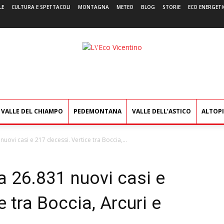
LE
CULTURA E SPETTACOLI
MONTAGNA
METEO
BLOG
STORIE
ECO ENERGETI
L'Eco
Vicentino
VALLE DEL CHIAMPO
PEDEMONTANA
VALLE DELL’ASTICO
ALTOP
nuovi casi e 217 decessi. Vertice tra Boccia,...
ia 26.831 nuovi casi e
 tra Boccia, Arcuri e