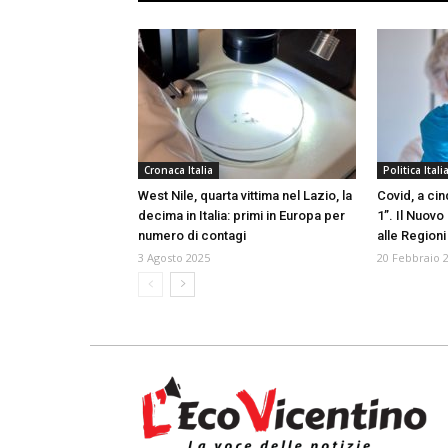
Cronaca Italia
Politica Itali
West Nile, quarta vittima nel Lazio, la
Covid, a cin
decima in Italia: primi in Europa per
1”. Il Nuov
numero di contagi
alle Regioni
3 Agosto 2025
20 Febbraio 