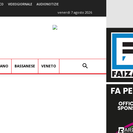
CO
VIDEOGIORNALE
AUDIONOTIZIE
venerdì 7 agosto 2026
IANO
BASSANESE
VENETO