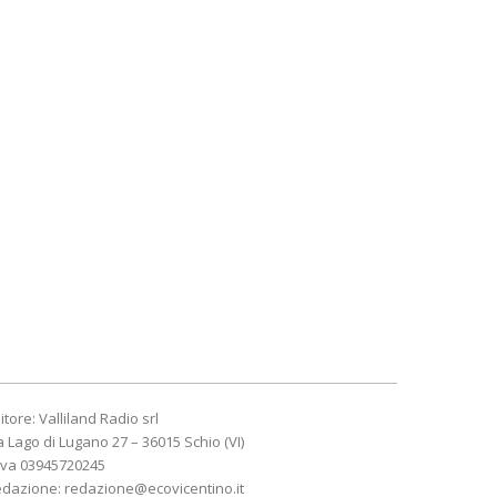
itore: Valliland Radio srl
a Lago di Lugano 27 – 36015 Schio (VI)
Iva 03945720245
edazione:
redazione@ecovicentino.it