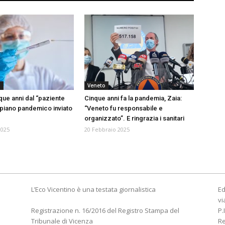
a
Veneto
que anni dal “paziente
Cinque anni fa la pandemia, Zaia:
o piano pandemico inviato
“Veneto fu responsabile e
organizzato”. E ringrazia i sanitari
2025
20 Febbraio 2025
L’Eco Vicentino è una testata giornalistica
Ed
vi
Registrazione n. 16/2016 del Registro Stampa del
P.
Tribunale di Vicenza
R