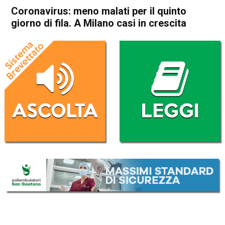
Coronavirus: meno malati per il quinto
giorno di fila. A Milano casi in crescita
Home
Cronaca Italia
Cronaca Italia
Coronavirus: meno malati per
il quinto giorno di fila. A
Milano casi in crescita
Da
Redazione Nazionale
24 Aprile 2020
(aggiornato il
24 Aprile 2020 19:19
)
ASCOLTA L'AUDIO