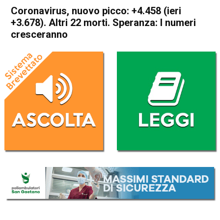
Coronavirus, nuovo picco: +4.458 (ieri
+3.678). Altri 22 morti. Speranza: I numeri
cresceranno
Home
Cronaca Italia
Cronaca Italia
Coronavirus, nuovo picco:
+4.458 (ieri +3.678). Altri 22
morti. Speranza: I numeri
cresceranno
Da
Redazione Nazionale
8 Ottobre 2020
(aggiornato il
9 Ottobre 2020 9:11
)