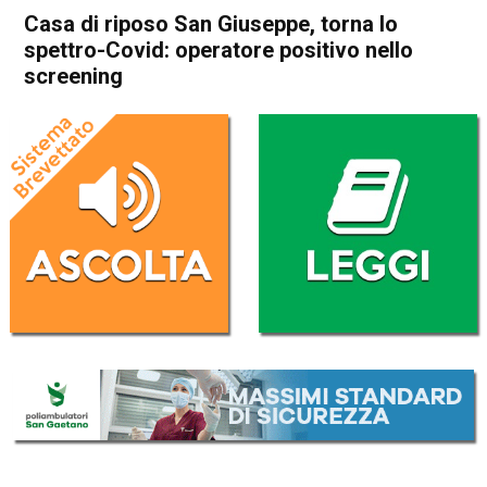
Casa di riposo San Giuseppe, torna lo
spettro-Covid: operatore positivo nello
screening
Home
Thiene
Pedemonte
Cronaca
In Evidenza
Thiene
Pedemonte
Casa di riposo San Giuseppe,
torna lo spettro-Covid:
operatore positivo nello
screening
Da
Omar Dal Maso
8 Ottobre 2020
(aggiornato il
9 Ottobre 2020 11:38
)