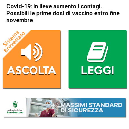
Covid-19: in lieve aumento i contagi.
Possibili le prime dosi di vaccino entro fine
novembre
Home
Cronaca Italia
Cronaca Italia
Covid-19: in lieve aumento i
contagi. Possibili le prime
dosi di vaccino entro fine
novembre
Da
Redazione Nazionale
17 Settembre 2020
(aggiornato il
17 Settembre 2020 8:45
)