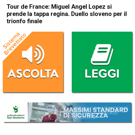
Tour de France: Miguel Angel Lopez si
prende la tappa regina. Duello sloveno per il
trionfo finale
Home
Sport
Sport
Tour de France: Miguel Angel
Lopez si prende la tappa
regina. Duello sloveno per il
trionfo finale
Da
Redazione Nazionale
17 Settembre 2020
(aggiornato il
17 Settembre 2020 8:43
)