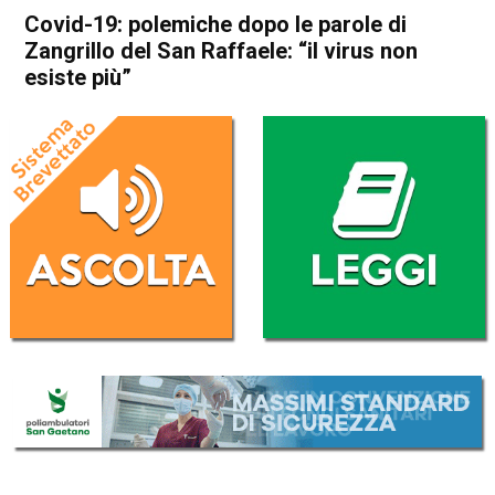
Covid-19: polemiche dopo le parole di
Zangrillo del San Raffaele: “il virus non
esiste più”
Home
Cronaca Italia
Cronaca Italia
Covid-19: polemiche dopo le
parole di Zangrillo del San
Raffaele: “il virus non esiste
più”
Da
Redazione Nazionale
1 Giugno 2020
(aggiornato il
1 Giugno 2020 12:55
)