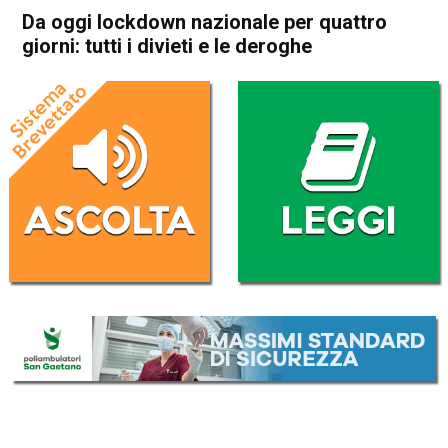
Da oggi lockdown nazionale per quattro
giorni: tutti i divieti e le deroghe
Home
Cronaca Italia
Cronaca Italia
Da oggi lockdown nazionale
per quattro giorni: tutti i
divieti e le deroghe
Da
Redazione Nazionale
24 Dicembre 2020
(aggiornato il
24 Dicembre 2020 19:32
)
ASCOLTA L'AUDIO