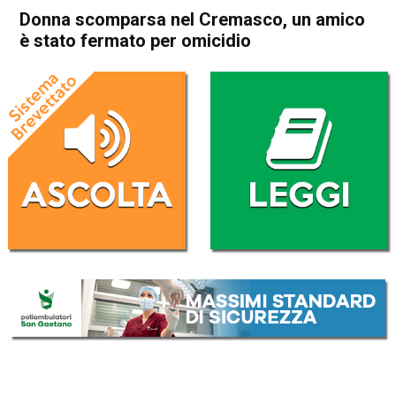
Donna scomparsa nel Cremasco, un amico
è stato fermato per omicidio
Home
Cronaca Italia
Cronaca Italia
Donna scomparsa nel
Cremasco, un amico è stato
fermato per omicidio
Da
Redazione Nazionale
19 Agosto 2020
(aggiornato il
19 Agosto 2020 19:30
)
ASCOLTA L'AUDIO