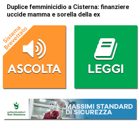
Duplice femminicidio a Cisterna: finanziere
uccide mamma e sorella della ex
Home
Cronaca Italia
Cronaca Italia
Duplice femminicidio a
Cisterna: finanziere uccide
mamma e sorella della ex
Da
Redazione Nazionale
14 Febbraio 2024
(aggiornato il
14 Febbraio 2024 8:25
)
ASCOLTA L'AUDIO