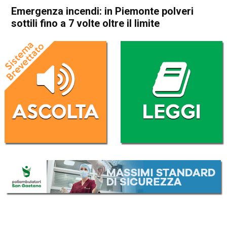
Emergenza incendi: in Piemonte polveri
sottili fino a 7 volte oltre il limite
Home
Cronaca Italia
Cronaca Italia
Emergenza incendi: in
Piemonte polveri sottili fino a
7 volte oltre il limite
Da
Redazione Nazionale
28 Ottobre 2017
(aggiornato il
29 Ottobre 2017 12:02
)
ASCOLTA L'AUDIO