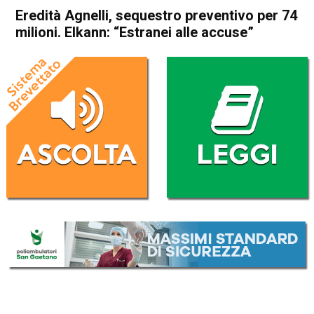
Eredità Agnelli, sequestro preventivo per 74
milioni. Elkann: “Estranei alle accuse”
Home
Cronaca Italia
Cronaca Italia
Eredità Agnelli, sequestro
preventivo per 74 milioni.
Elkann: “Estranei alle accuse”
Da
Redazione Nazionale
21 Settembre 2024
(aggiornato il
21 Settembre 2024 23:16
)
ASCOLTA L'AUDIO