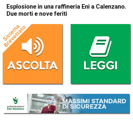
Esplosione in una raffineria Eni a Calenzano.
Due morti e nove feriti
Home
Cronaca Italia
Cronaca Italia
Esplosione in una raffineria
Eni a Calenzano. Due morti e
nove feriti
Da
Redazione Nazionale
9 Dicembre 2024
(aggiornato il
9 Dicembre 2024 19:20
)
ASCOLTA L'AUDIO