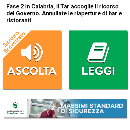
Fase 2 in Calabria, il Tar accoglie il ricorso
del Governo. Annullate le riaperture di bar e
ristoranti
Home
Cronaca Italia
Cronaca Italia
Fase 2 in Calabria, il Tar
accoglie il ricorso del
Governo. Annullate le
riaperture di bar e ristoranti
Da
Redazione Nazionale
9 Maggio 2020
(aggiornato il
10 Maggio 2020 21:54
)