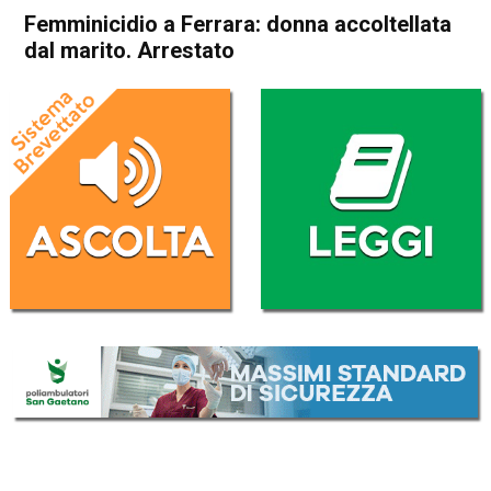
Femminicidio a Ferrara: donna accoltellata
dal marito. Arrestato
Home
Cronaca Italia
Cronaca Italia
Femminicidio a Ferrara:
donna accoltellata dal
marito. Arrestato
Da
Redazione Nazionale
31 Maggio 2026
(aggiornato il
31 Maggio 2026 15:43
)
ASCOLTA L'AUDIO