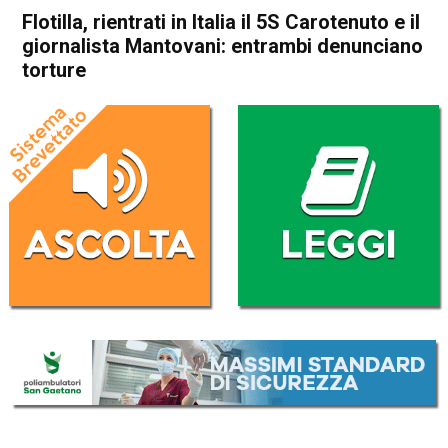
Flotilla, rientrati in Italia il 5S Carotenuto e il
giornalista Mantovani: entrambi denunciano
torture
Home
Cronaca Italia
Cronaca Italia
Flotilla, rientrati in Italia il 5S
Carotenuto e il giornalista
Mantovani: entrambi
denunciano torture
Da
Redazione Nazionale
21 Maggio 2026
(aggiornato il
21 Maggio 2026 12:23
)