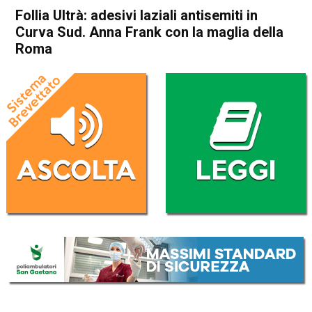
Follia Ultrà: adesivi laziali antisemiti in
Curva Sud. Anna Frank con la maglia della
Roma
Home
Cronaca Italia
Cronaca Italia
Follia Ultrà: adesivi laziali
antisemiti in Curva Sud. Anna
Frank con la maglia della
Roma
Da
Redazione Nazionale
24 Ottobre 2017
(aggiornato il
24 Ottobre 2017 9:54
)