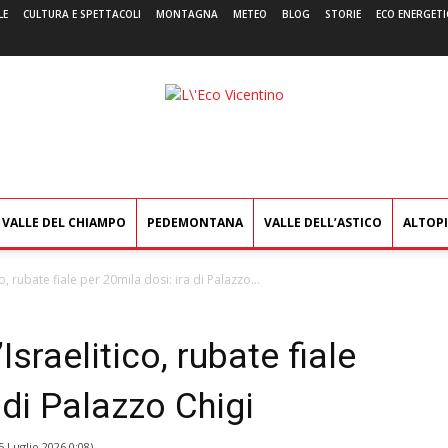
LE
CULTURA E SPETTACOLI
MONTAGNA
METEO
BLOG
STORIE
ECO ENERGETI
L'Eco
Vicentino
VALLE DEL CHIAMPO
PEDEMONTANA
VALLE DELL’ASTICO
ALTOP
co, rubate fiale per 20mila dosi: ira di Palazzo...
’Israelitico, rubate fiale
 di Palazzo Chigi
5 Luglio 2026 0:08
)