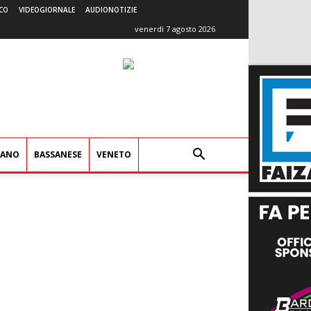
CO
VIDEOGIORNALE
AUDIONOTIZIE
venerdì 7 agosto 2026
IANO
BASSANESE
VENETO