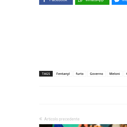
TAGS
Fentanyl
furto
Governo
Meloni
Articolo precedente