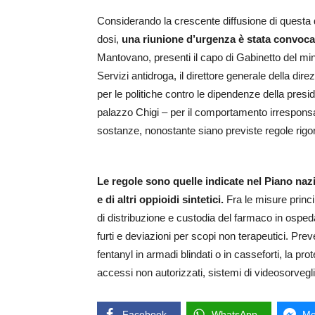
Considerando la crescente diffusione di questa d
dosi,
una riunione d’urgenza è stata convoca
Mantovano, presenti il capo di Gabinetto del minis
Servizi antidroga, il direttore generale della dir
per le politiche contro le dipendenze della preside
palazzo Chigi – per il comportamento irresponsabi
sostanze, nonostante siano previste regole rigor
Le regole sono quelle indicate nel Piano naz
e di altri oppioidi sintetici.
Fra le misure princip
di distribuzione e custodia del farmaco in osped
furti e deviazioni per scopi non terapeutici. Prev
fentanyl in armadi blindati o in casseforti, la pr
accessi non autorizzati, sistemi di videosorvegli
Facebook
WhatsApp
Me