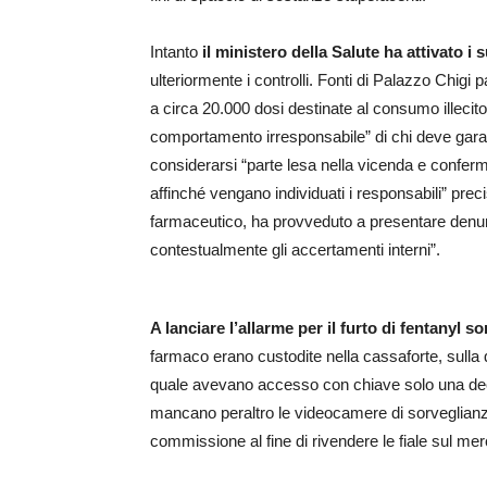
Intanto
il ministero della Salute ha attivato i 
ulteriormente i controlli. Fonti di Palazzo Chigi 
a circa 20.000 dosi destinate al consumo illecito”
comportamento irresponsabile” di chi deve garan
considerarsi “parte lesa nella vicenda e conferma
affinché vengano individuati i responsabili” pr
farmaceutico, ha provveduto a presentare denunc
contestualmente gli accertamenti interni”.
A lanciare l’allarme per il furto di fentanyl s
farmaco erano custodite nella cassaforte, sulla 
quale avevano accesso con chiave solo una decin
mancano peraltro le videocamere di sorveglianza p
commissione al fine di rivendere le fiale sul mer