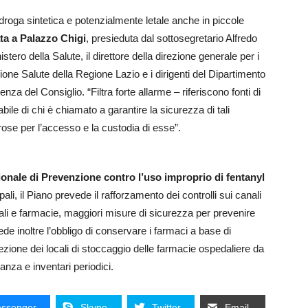
roga sintetica e potenzialmente letale anche in piccole
ta a Palazzo Chigi
, presieduta dal sottosegretario Alfredo
tero della Salute, il direttore della direzione generale per i
ezione Salute della Regione Lazio e i dirigenti del Dipartimento
nza del Consiglio. “Filtra forte allarme – riferiscono fonti di
le di chi è chiamato a garantire la sicurezza di tali
ose per l’accesso e la custodia di esse”.
ionale di Prevenzione contro l’uso improprio di fentanyl
ali, il Piano prevede il rafforzamento dei controlli sui canali
ali e farmacie, maggiori misure di sicurezza per prevenire
ede inoltre l’obbligo di conservare i farmaci a base di
otezione dei locali di stoccaggio delle farmacie ospedaliere da
anza e inventari periodici.
ssenger
Skype
Twitter
Email