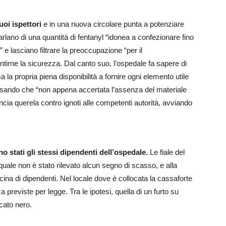
suoi ispettori
e in una nuova circolare punta a potenziare
parlano di una quantità di fentanyl “idonea a confezionare fino
 e lasciano filtrare la preoccupazione “per il
tirne la sicurezza. Dal canto suo, l’ospedale fa sapere di
 la propria piena disponibilità a fornire ogni elemento utile
ecisando che “non appena accertata l’assenza del materiale
ia querela contro ignoti alle competenti autorità, avviando
ono stati gli stessi dipendenti dell’ospedale.
Le fiale del
quale non è stato rilevato alcun segno di scasso, e alla
a di dipendenti. Nel locale dove è collocata la cassaforte
reviste per legge. Tra le ipotesi, quella di un furto su
cato nero.