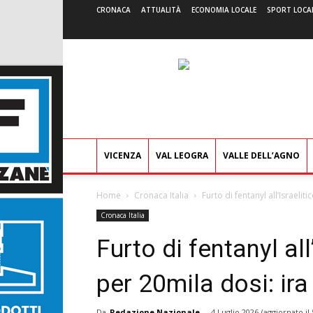
CRONACA
ATTUALITÀ
ECONOMIA LOCALE
SPORT LOCA
VICENZA
VAL LEOGRA
VALLE DELL’AGNO
Home
Cronaca Italia
Furto di fentanyl all’Israeliti
Cronaca Italia
Furto di fentanyl all
per 20mila dosi: ira
Da
Redazione Nazionale
-
4 Luglio 2026
(aggiornato il