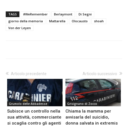
TAGS
#WeRemember
Berlaymont
Di Segni
giorno della memoria
Mattarella
Olocausto
shoah
Von der Leyen
Articolo precedente
Articolo successivo
Grumolo delle Abbadesse
Grisignano di Zocco
Subisce un controllo nella
Chiama la mamma per
sua attività, commerciante
avvisarla del suicidio,
si scaglia contro gli agenti
donna salvata in extremis