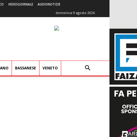
CO
VIDEOGIORNALE
AUDIONOTIZIE
domenica 9 agosto 2026
IANO
BASSANESE
VENETO