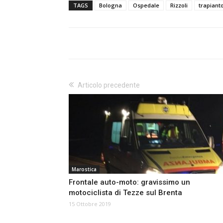
TAGS
Bologna
Ospedale
Rizzoli
trapiant
Articolo precedente
Marostica
Frontale auto-moto: gravissimo un
motociclista di Tezze sul Brenta
15 Ottobre 2019