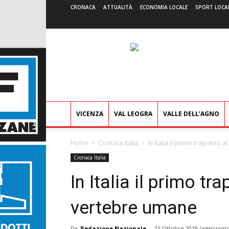
CRONACA
ATTUALITÀ
ECONOMIA LOCALE
SPORT LOCA
VICENZA
VAL LEOGRA
VALLE DELL’AGNO
Home
Cronaca Italia
In Italia il primo trapianto
Cronaca Italia
In Italia il primo t
vertebre umane
Da
Redazione Nazionale
-
15 Ottobre 2019
(aggiornato