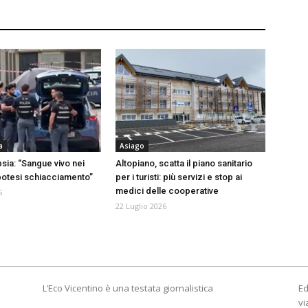
a
Asiago
opsia: “Sangue vivo nei
Altopiano, scatta il piano sanitario
potesi schiacciamento”
per i turisti: più servizi e stop ai
medici delle cooperative
6
22 Luglio 2026
L’Eco Vicentino è una testata giornalistica
Ed
vi