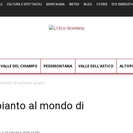
LE
CULTURA E SPETTACOLI
MONTAGNA
METEO
BLOG
STORIE
ECO ENERGETI
L'Eco
Vicentino
VALLE DEL CHIAMPO
PEDEMONTANA
VALLE DELL’ASTICO
ALTOP
 al mondo di vertebre umane
rapianto al mondo di
 il
15 Ottobre 2019 14:35
)