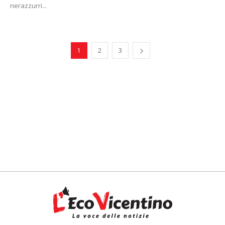
nerazzurri...
1
2
3