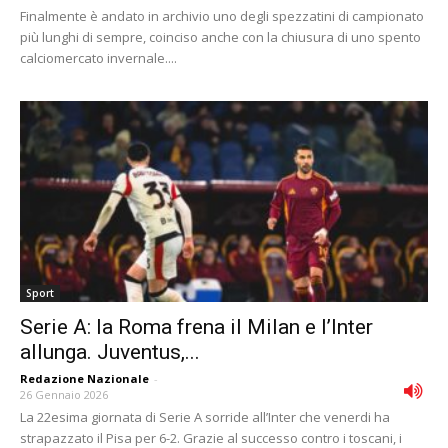
Finalmente è andato in archivio uno degli spezzatini di campionato
più lunghi di sempre, coinciso anche con la chiusura di uno spento
calciomercato invernale....
Sport
Serie A: la Roma frena il Milan e l’Inter
allunga. Juventus,...
Redazione Nazionale
-
26 Gennaio 2026
La 22esima giornata di Serie A sorride all’Inter che venerdi ha
strapazzato il Pisa per 6-2. Grazie al successo contro i toscani, i