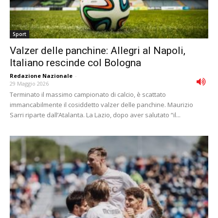
Sport
Valzer delle panchine: Allegri al Napoli,
Italiano rescinde col Bologna
Redazione Nazionale
-
29 Maggio 2026
Terminato il massimo campionato di calcio, è scattato
immancabilmente il cosiddetto valzer delle panchine. Maurizio
Sarri riparte dall’Atalanta. La Lazio, dopo aver salutato “il...