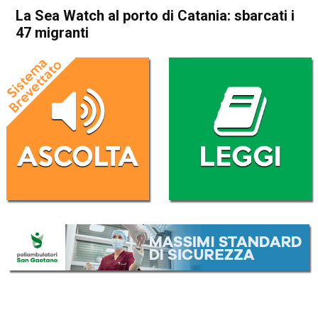
La Sea Watch al porto di Catania: sbarcati i
47 migranti
Home
Cronaca Italia
Cronaca Italia
La Sea Watch al porto di
Catania: sbarcati i 47
migranti
Da
Redazione Nazionale
31 Gennaio 2019
(aggiornato il
31 Gennaio 2019 18:24
)
ASCOLTA L'AUDIO