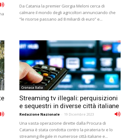
Da Catania la premier Giorgia Meloni cerca di
calmare il mondo degli agricoltori annunciando che
ina
“le risorse passano ad 8 miliardi di euro” e...
Cronaca Italia
te
Streaming tv illegali: perquisizioni
e sequestri in diverse città italiane
Redazione Nazionale
-
19 Dicembre 2023
Una vasta operazione dirette dalla Procura di
Catania è stata condotta contro la pirateria tv e lo
streaming illegale in numerose città italiane e...