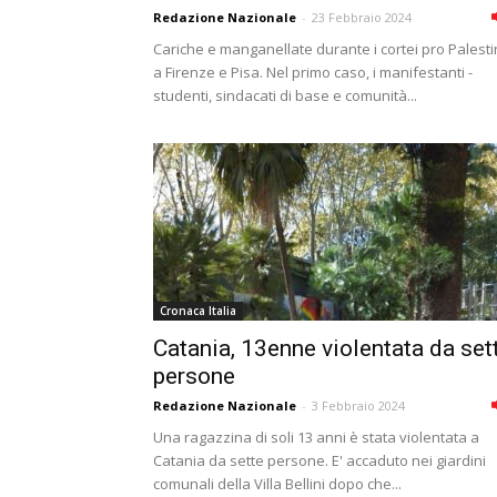
Redazione Nazionale
-
23 Febbraio 2024
Cariche e manganellate durante i cortei pro Palest
a Firenze e Pisa. Nel primo caso, i manifestanti -
studenti, sindacati di base e comunità...
Cronaca Italia
Catania, 13enne violentata da set
persone
Redazione Nazionale
-
3 Febbraio 2024
Una ragazzina di soli 13 anni è stata violentata a
Catania da sette persone. E' accaduto nei giardini
comunali della Villa Bellini dopo che...