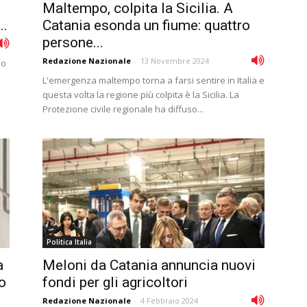
Maltempo, colpita la Sicilia. A
..
Catania esonda un fiume: quattro
persone...
Redazione Nazionale
-
13 Novembre 2024
po
L'emergenza maltempo torna a farsi sentire in Italia e
questa volta la regione più colpita è la Sicilia. La
Protezione civile regionale ha diffuso...
Politica Italia
a
Meloni da Catania annuncia nuovi
o
fondi per gli agricoltori
Redazione Nazionale
-
4 Febbraio 2024