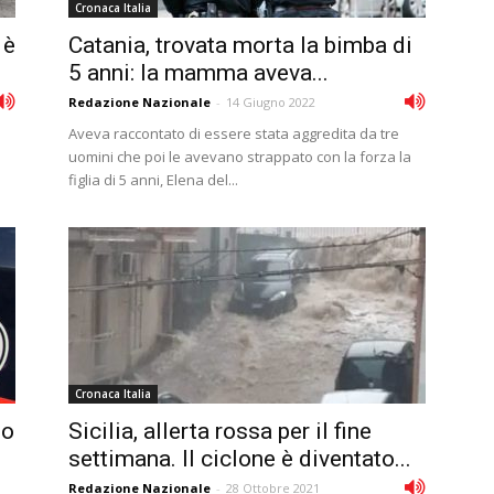
Cronaca Italia
 è
Catania, trovata morta la bimba di
5 anni: la mamma aveva...
Redazione Nazionale
-
14 Giugno 2022
Aveva raccontato di essere stata aggredita da tre
uomini che poi le avevano strappato con la forza la
figlia di 5 anni, Elena del...
Cronaca Italia
no
Sicilia, allerta rossa per il fine
settimana. Il ciclone è diventato...
Redazione Nazionale
-
28 Ottobre 2021