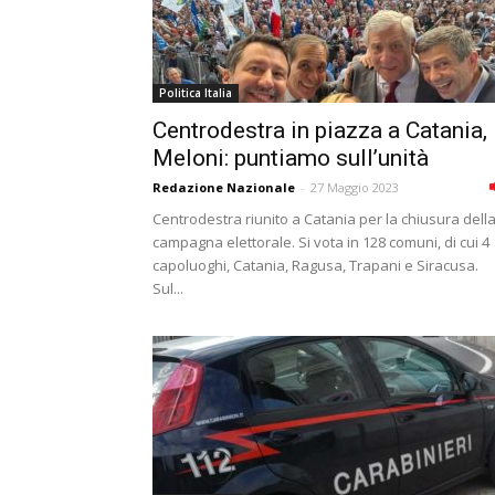
Politica Italia
Centrodestra in piazza a Catania,
Meloni: puntiamo sull’unità
Redazione Nazionale
-
27 Maggio 2023
Centrodestra riunito a Catania per la chiusura dell
campagna elettorale. Si vota in 128 comuni, di cui 4
capoluoghi, Catania, Ragusa, Trapani e Siracusa.
Sul...