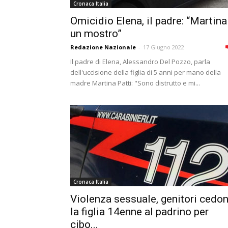
Cronaca Italia
Omicidio Elena, il padre: “Martina
un mostro”
Redazione Nazionale
-
17 Giugno 2022
Il padre di Elena, Alessandro Del Pozzo, parla
dell'uccisione della figlia di 5 anni per mano della
madre Martina Patti: "Sono distrutto e mi...
Cronaca Italia
Violenza sessuale, genitori cedo
la figlia 14enne al padrino per
cibo...