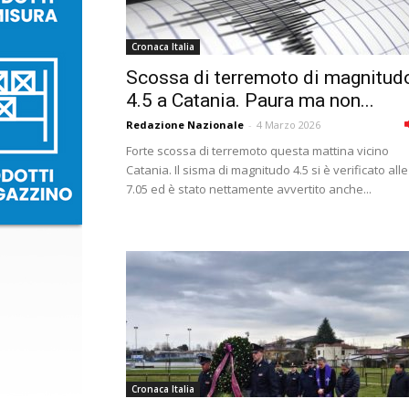
Cronaca Italia
Scossa di terremoto di magnitud
4.5 a Catania. Paura ma non...
Redazione Nazionale
-
4 Marzo 2026
Forte scossa di terremoto questa mattina vicino
Catania. Il sisma di magnitudo 4.5 si è verificato alle
7.05 ed è stato nettamente avvertito anche...
Cronaca Italia