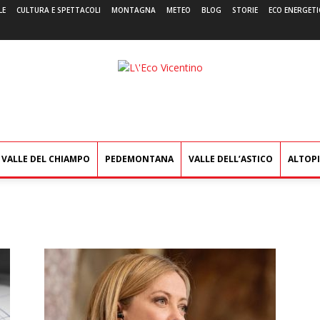
LE
CULTURA E SPETTACOLI
MONTAGNA
METEO
BLOG
STORIE
ECO ENERGETI
L'Eco
Vicentino
VALLE DEL CHIAMPO
PEDEMONTANA
VALLE DELL’ASTICO
ALTOP