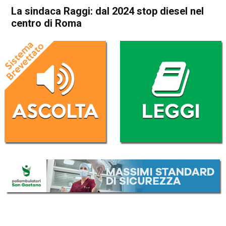
La sindaca Raggi: dal 2024 stop diesel nel
centro di Roma
Home
Cronaca Italia
Cronaca Italia
La sindaca Raggi: dal 2024
stop diesel nel centro di
Roma
Da
Redazione Nazionale
27 Febbraio 2018
(aggiornato il
27 Febbraio 2018 17:50
)
ASCOLTA L'AUDIO