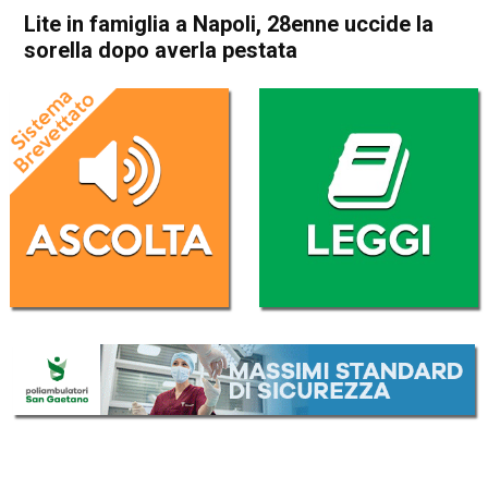
Lite in famiglia a Napoli, 28enne uccide la
sorella dopo averla pestata
Home
Cronaca Italia
Cronaca Italia
Lite in famiglia a Napoli,
28enne uccide la sorella dopo
averla pestata
Da
Redazione Nazionale
4 Febbraio 2026
(aggiornato il
4 Febbraio 2026 9:11
)
ASCOLTA L'AUDIO