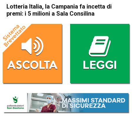
Lotteria Italia, la Campania fa incetta di
premi: i 5 milioni a Sala Consilina
Home
Cronaca Italia
Cronaca Italia
Lotteria Italia, la Campania fa
incetta di premi: i 5 milioni a
Sala Consilina
Da
Redazione Nazionale
7 Gennaio 2019
(aggiornato il
7 Gennaio 2019 12:41
)
ASCOLTA L'AUDIO