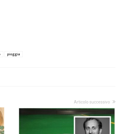
o
pioggia
Articolo successivo