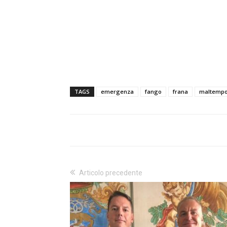
TAGS
emergenza
fango
frana
maltemp
Articolo precedente