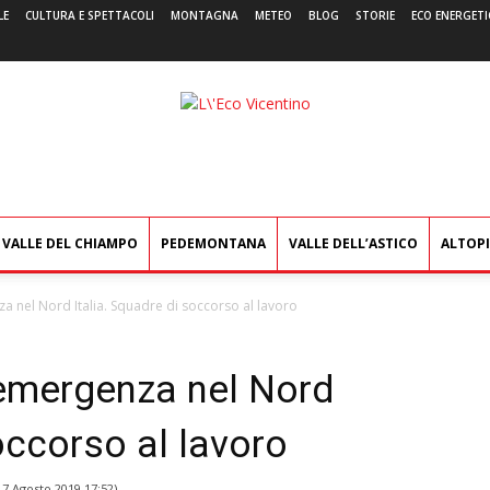
LE
CULTURA E SPETTACOLI
MONTAGNA
METEO
BLOG
STORIE
ECO ENERGETI
L'Eco
Vicentino
VALLE DEL CHIAMPO
PEDEMONTANA
VALLE DELL’ASTICO
ALTOP
 nel Nord Italia. Squadre di soccorso al lavoro
emergenza nel Nord
occorso al lavoro
l
7 Agosto 2019 17:52
)