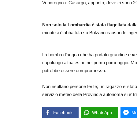
Vendrogno e Casargo, appunto, dove ci sono 200 sf
Non solo la Lombardia è stata flagellata dall
minuti si è abbattuta su Bolzano causando ingenti 
La bomba d’acqua che ha portato grandine e
ve
capoluogo altoatesino nel primo pomeriggio. Molti 
potrebbe essere compromesso.
Non risultano persone ferite; un ragazzo e’ sta
servizio meteo della Provincia autonoma si e’ tra
Facebook
WhatsApp
Me