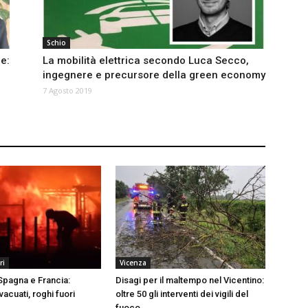
Schio
e:
La mobilità elettrica secondo Luca Secco,
ingegnere e precursore della green economy
7 Agosto 2019
ri
Vicenza
 Spagna e Francia:
Disagi per il maltempo nel Vicentino:
vacuati, roghi fuori
oltre 50 gli interventi dei vigili del
fuoco