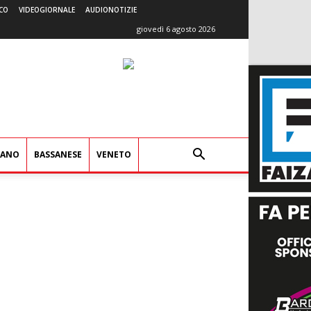
CO
VIDEOGIORNALE
AUDIONOTIZIE
giovedì 6 agosto 2026
IANO
BASSANESE
VENETO