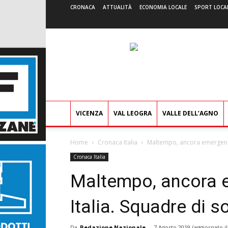
CRONACA
ATTUALITÀ
ECONOMIA LOCALE
SPORT LOCA
VICENZA
VAL LEOGRA
VALLE DELL’AGNO
Home
Cronaca Italia
Maltempo, ancora emergenza
Cronaca Italia
Maltempo, ancora 
Italia. Squadre di s
Da
Redazione Nazionale
-
7 Agosto 2019
(aggiornato i