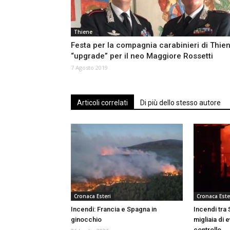
Thiene
Festa per la compagnia carabinieri di Thien
“upgrade” per il neo Maggiore Rossetti
7 Agosto 2019
Articoli correlati
Di più dello stesso autore
Cronaca Esteri
Cronaca Este
Incendi: Francia e Spagna in
Incendi tra
ginocchio
migliaia di e
controllo