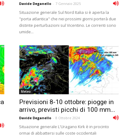
Davide Deganello
-
7 Gennaio 2025
Situazione generale Sul Nord Italia si è aperta la
"porta atlantica" che nei prossimi giorni porterà due
distinte perturbazioni sul Vicentino. Le correnti sono
umide...
Meteo
ca
Previsioni 8-10 ottobre: piogge in
arrivo, previsti picchi di 100 mm...
Davide Deganello
-
8 Ottobre 2024
Situazione generale L'Uragano Kirk è in procinto
ormai di abbattersi sulle coste occidentali