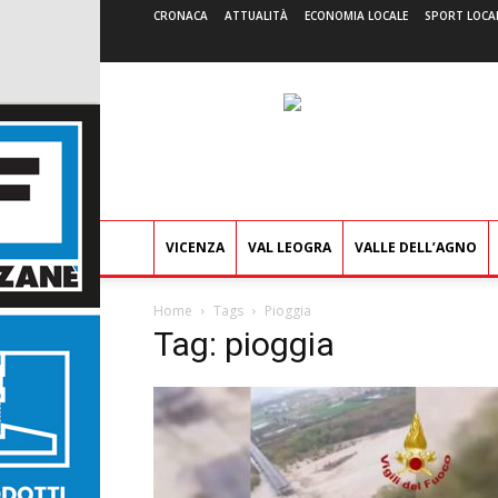
CRONACA
ATTUALITÀ
ECONOMIA LOCALE
SPORT LOCA
VICENZA
VAL LEOGRA
VALLE DELL’AGNO
Home
Tags
Pioggia
Tag: pioggia