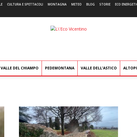
LE
CULTURA E SPETTACOLI
MONTAGNA
METEO
BLOG
STORIE
ECO ENERGETI
L'Eco
Vicentino
VALLE DEL CHIAMPO
PEDEMONTANA
VALLE DELL’ASTICO
ALTOP