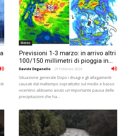
Meteo
za
Previsioni 1-3 marzo: in arrivo altri
100/150 millimetri di pioggia in...
Davide Deganello
-
29 Febbraio 2024
Situazione generale Dopo i disagi e gli allagamenti
 di
causati dal maltempo soprattutto sul medio e basso
vicentino abbiamo avuto un'importante pausa delle
precipitazioni che ha...