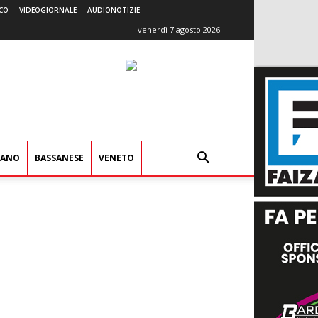
CO
VIDEOGIORNALE
AUDIONOTIZIE
venerdì 7 agosto 2026
IANO
BASSANESE
VENETO