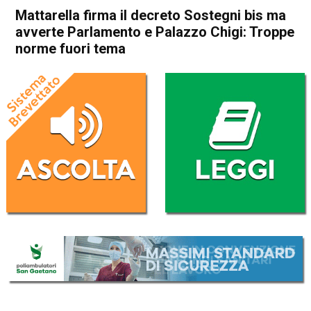
Mattarella firma il decreto Sostegni bis ma
avverte Parlamento e Palazzo Chigi: Troppe
norme fuori tema
Home
Cronaca Italia
Cronaca Italia
Mattarella firma il decreto
Sostegni bis ma avverte
Parlamento e Palazzo Chigi:
Troppe norme fuori tema
Da
Redazione Nazionale
24 Luglio 2021
(aggiornato il
26 Luglio 2021 9:05
)