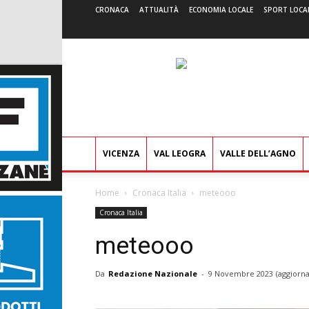
CRONACA
ATTUALITÀ
ECONOMIA LOCALE
SPORT LOCA
VICENZA
VAL LEOGRA
VALLE DELL’AGNO
Home
Cronaca Italia
meteooo
Cronaca Italia
meteooo
Da
Redazione Nazionale
-
9 Novembre 2023
(aggiorna