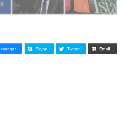
ssenger
Skype
Twitter
Email