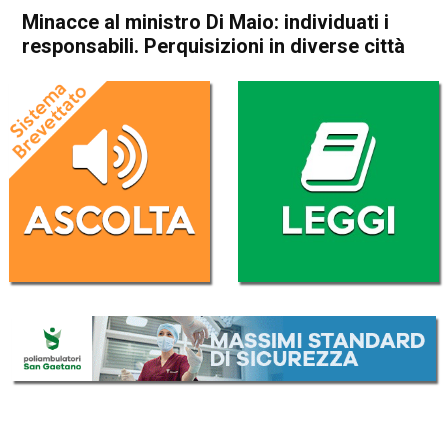
Minacce al ministro Di Maio: individuati i
responsabili. Perquisizioni in diverse città
Home
Cronaca Italia
Cronaca Italia
Minacce al ministro Di Maio:
individuati i responsabili.
Perquisizioni in diverse città
Da
Redazione Nazionale
16 Aprile 2022
(aggiornato il
28 Marzo 2023 8:39
)
ASCOLTA L'AUDIO