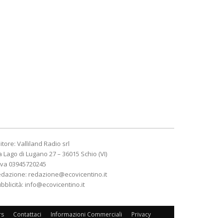
itore: Valliland Radio srl
a Lago di Lugano 27 – 36015 Schio (VI)
Iva 03945720245
edazione:
redazione@ecovicentino.it
bblicità:
info@ecovicentino.it
rs
Contattaci
Informazioni Commerciali
Privacy