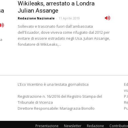
Wikileaks, arrestato a Londra
sa
Julian Assange
Redazione Nazionale
-
11 Aprile 2019
Sollevato e trascinato fuori dall'ambasciata
dell'Ecuador, dove viveva come rifugiato dal 2012 per
evitare di essere estradato negli Usa. Julian Assange,
da
fondatore di WikiLeaks,...
L’Eco Vicentino è una testata giornalistica
Ed
vi
Registrazione n. 16/2016 del Registro Stampa del
P.
Tribunale di Vicenza
R
Direttore Responsabile: Mariagrazia Bonollo
Pu
Presentazione
Newsletter
Redazione
Contributo