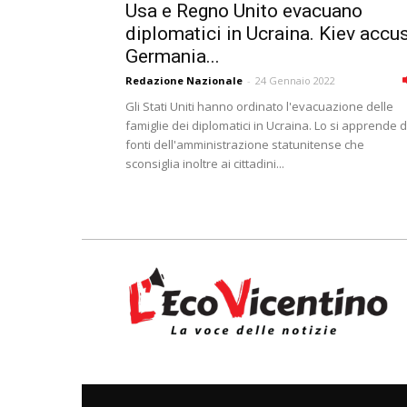
Usa e Regno Unito evacuano
diplomatici in Ucraina. Kiev accu
Germania...
Redazione Nazionale
-
24 Gennaio 2022
Gli Stati Uniti hanno ordinato l'evacuazione delle
famiglie dei diplomatici in Ucraina. Lo si apprende 
fonti dell'amministrazione statunitense che
sconsiglia inoltre ai cittadini...