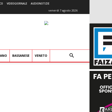
CO
VIDEOGIORNALE
AUDIONOTIZIE
venerdì 7 agosto 2026
IANO
BASSANESE
VENETO