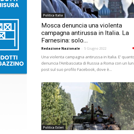
Politica Italia
Mosca denuncia una violenta
campagna antirussa in Italia. La
Farnesina: solo...
Redazione Nazionale
-
5 Giugno 2022
Una violenta campagna antirussa in Italia. E’ quant
denuncia l’Ambasciata di Russia a Roma con un lu
post sul suo profilo Facebook, dove è...
Politica Esteri