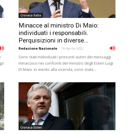
Cronaca Italia
Minacce al ministro Di Maio:
individuati i responsabili.
Perquisizioni in diverse...
Redazione Nazionale
-
16 Aprile 2022
o
Sono stati individuati i presunti autori dei messaggi
ngo
minacciosi nei confronti del ministro degli Esteri Luigi
Di Maio. In merito alla vicenda, sono state...
Cronaca Esteri