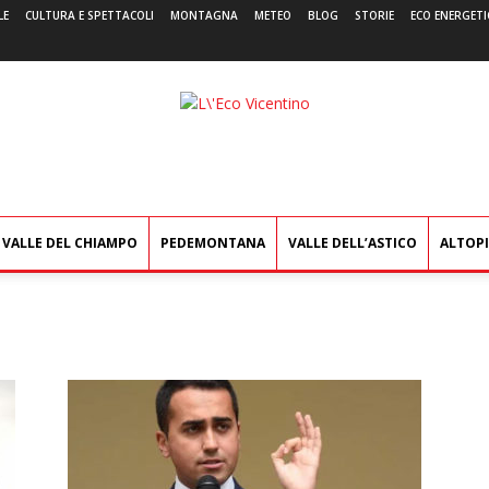
LE
CULTURA E SPETTACOLI
MONTAGNA
METEO
BLOG
STORIE
ECO ENERGETI
L'Eco
Vicentino
VALLE DEL CHIAMPO
PEDEMONTANA
VALLE DELL’ASTICO
ALTOP