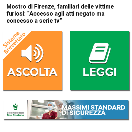
Mostro di Firenze, familiari delle vittime
furiosi: “Accesso agli atti negato ma
concesso a serie tv”
Home
Cronaca Italia
Cronaca Italia
Mostro di Firenze, familiari
delle vittime furiosi: “Accesso
agli atti negato ma concesso
a serie tv”
Da
Redazione Nazionale
1 Febbraio 2025
(aggiornato il
1 Febbraio 2025 23:58
)